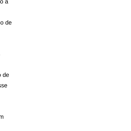
o a
so de
s
o de
sse
em