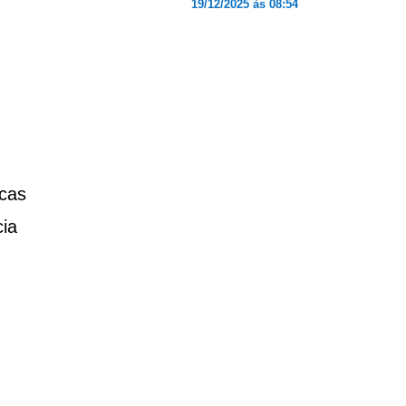
19/12/2025 às 08:54
cas
cia