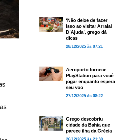
‘Não deixe de fazer
isso ao visitar Arraial
D’Ajuda’, grego dá
dicas
28/12/2025 às 07:21
Aeroporto fornece
PlayStation para você
jogar enquanto espera
as
seu voo
27/12/2025 às 08:22
cas
Grego descobriu
cidade da Bahia que
parece ilha da Grécia
26/12/2025 às 21:30