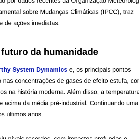
ado por dados recentes da Organização Meteorológ
amental sobre Mudanças Climáticas (IPCC), traz
e de ações imediatas.
o futuro da humanidade
rthy System Dymamics
e, os principais pontos
 nas concentrações de gases de efeito estufa, co
os na história moderna. Além disso, a temperatur
te acima da média pré-industrial. Continuando uma
s últimos anos.
iu níveis recordes, com impactos profundos e