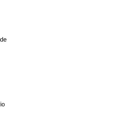
 de
io