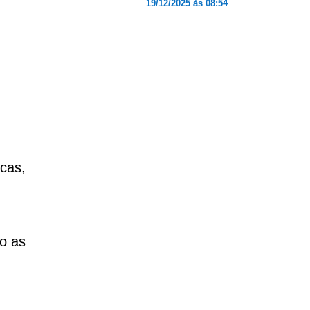
19/12/2025 às 08:54
ecas,
do as