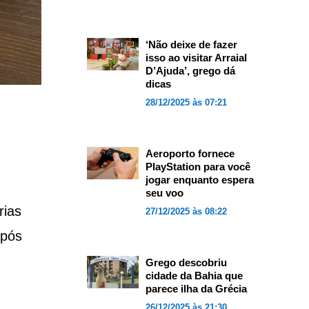
‘Não deixe de fazer
isso ao visitar Arraial
D’Ajuda’, grego dá
dicas
28/12/2025 às 07:21
Aeroporto fornece
PlayStation para você
jogar enquanto espera
seu voo
rias
27/12/2025 às 08:22
após
Grego descobriu
cidade da Bahia que
parece ilha da Grécia
26/12/2025 às 21:30