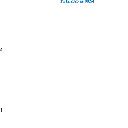
19/12/2025 às 08:54
e
!