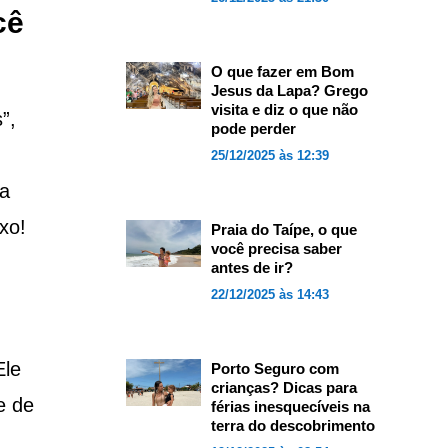
cê
O que fazer em Bom
Jesus da Lapa? Grego
visita e diz o que não
”,
pode perder
25/12/2025 às 12:39
 a
xo!
Praia do Taípe, o que
você precisa saber
antes de ir?
22/12/2025 às 14:43
Ele
Porto Seguro com
crianças? Dicas para
e de
férias inesquecíveis na
terra do descobrimento