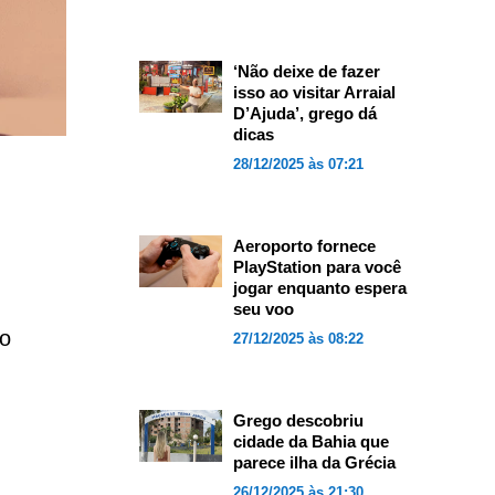
‘Não deixe de fazer
isso ao visitar Arraial
D’Ajuda’, grego dá
dicas
28/12/2025 às 07:21
Aeroporto fornece
PlayStation para você
jogar enquanto espera
seu voo
o
27/12/2025 às 08:22
Grego descobriu
cidade da Bahia que
parece ilha da Grécia
26/12/2025 às 21:30