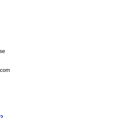
sse
e com
s?