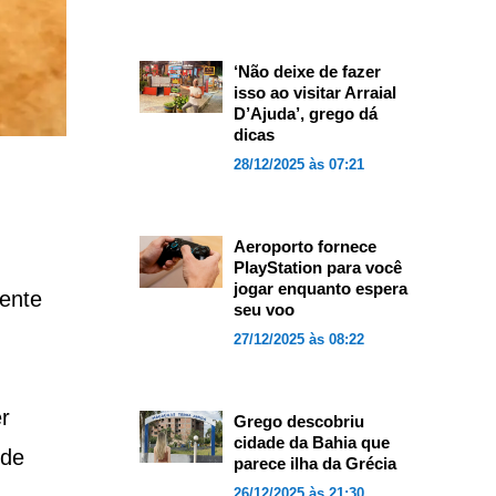
‘Não deixe de fazer
isso ao visitar Arraial
D’Ajuda’, grego dá
dicas
28/12/2025 às 07:21
Aeroporto fornece
PlayStation para você
jogar enquanto espera
ente
seu voo
27/12/2025 às 08:22
r
Grego descobriu
cidade da Bahia que
 de
parece ilha da Grécia
26/12/2025 às 21:30