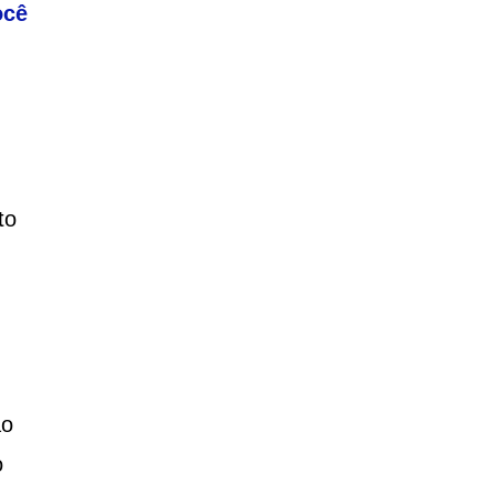
ocê
to
ao
o