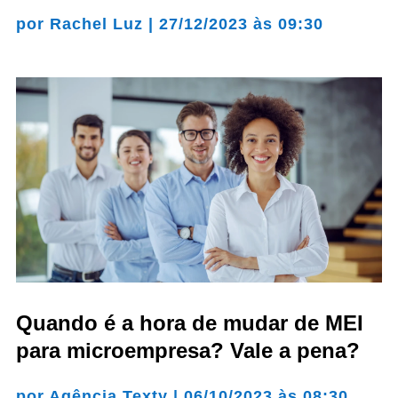
por
Rachel Luz
|
27/12/2023 às 09:30
Quando é a hora de mudar de MEI
para microempresa? Vale a pena?
por
Agência Texty
|
06/10/2023 às 08:30