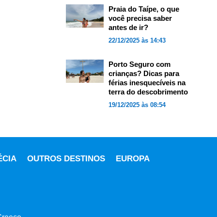
Praia do Taípe, o que
você precisa saber
antes de ir?
22/12/2025 às 14:43
Porto Seguro com
crianças? Dicas para
férias inesquecíveis na
terra do descobrimento
19/12/2025 às 08:54
ÉCIA
OUTROS DESTINOS
EUROPA