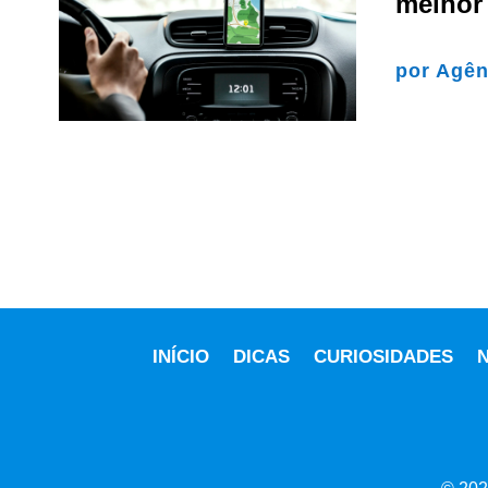
melhor
por
Agên
INÍCIO
DICAS
CURIOSIDADES
N