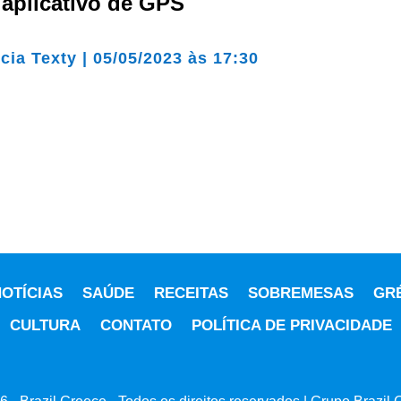
 aplicativo de GPS
cia Texty
|
05/05/2023 às 17:30
OTÍCIAS
SAÚDE
RECEITAS
SOBREMESAS
GR
CULTURA
CONTATO
POLÍTICA DE PRIVACIDADE