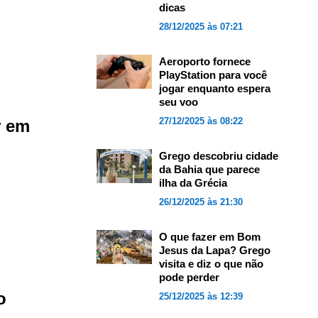
dicas
28/12/2025 às 07:21
Aeroporto fornece
PlayStation para você
jogar enquanto espera
seu voo
27/12/2025 às 08:22
r em
Grego descobriu cidade
da Bahia que parece
ilha da Grécia
26/12/2025 às 21:30
O que fazer em Bom
Jesus da Lapa? Grego
visita e diz o que não
pode perder
o
25/12/2025 às 12:39