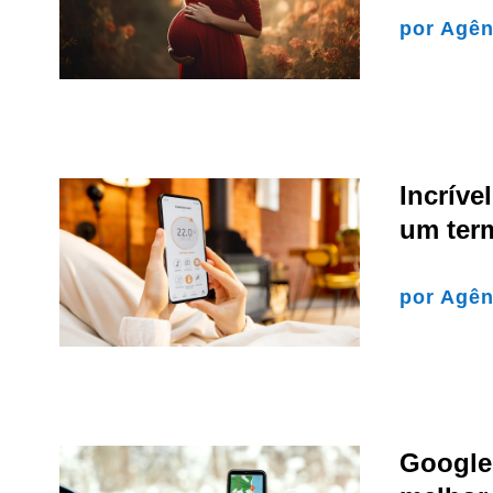
por
Agên
Incríve
um ter
por
Agên
Google