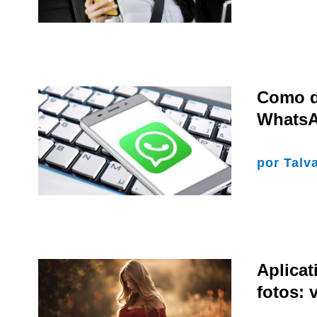
Como d
Whats
por
Talv
Aplica
fotos: 