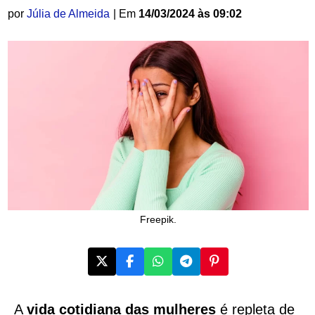
por
Júlia de Almeida
| Em
14/03/2024 às 09:02
Freepik.
A
vida cotidiana das mulheres
é repleta de