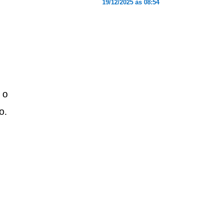
19/12/2025 às 08:54
 o
o.