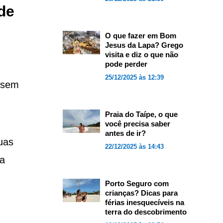
de
O que fazer em Bom
Jesus da Lapa? Grego
visita e diz o que não
pode perder
25/12/2025 às 12:39
, sem
Praia do Taípe, o que
você precisa saber
antes de ir?
uas
22/12/2025 às 14:43
ca
Porto Seguro com
crianças? Dicas para
férias inesquecíveis na
terra do descobrimento