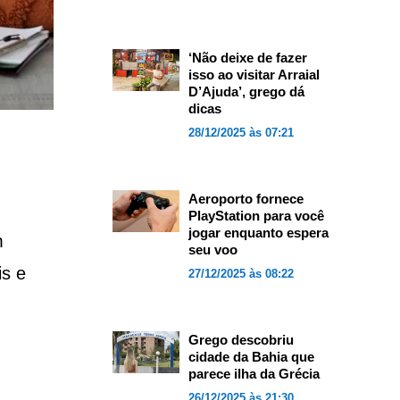
‘Não deixe de fazer
isso ao visitar Arraial
D’Ajuda’, grego dá
dicas
28/12/2025 às 07:21
Aeroporto fornece
PlayStation para você
jogar enquanto espera
m
seu voo
is e
27/12/2025 às 08:22
Grego descobriu
cidade da Bahia que
parece ilha da Grécia
26/12/2025 às 21:30