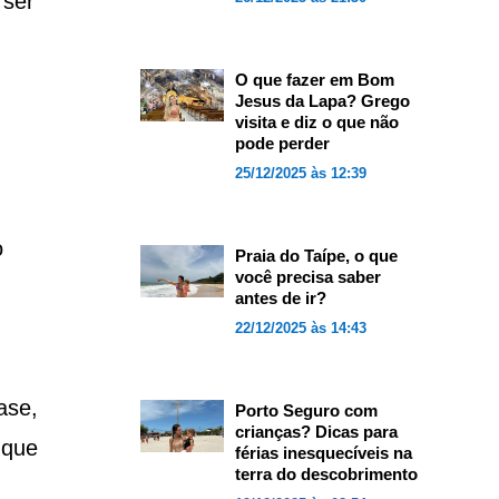
 ser
O que fazer em Bom
Jesus da Lapa? Grego
visita e diz o que não
pode perder
25/12/2025 às 12:39
o
Praia do Taípe, o que
você precisa saber
antes de ir?
22/12/2025 às 14:43
ase,
Porto Seguro com
crianças? Dicas para
 que
férias inesquecíveis na
terra do descobrimento