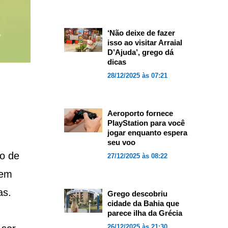
‘Não deixe de fazer
isso ao visitar Arraial
D’Ajuda’, grego dá
dicas
28/12/2025 às 07:21
Aeroporto fornece
PlayStation para você
jogar enquanto espera
seu voo
o de
27/12/2025 às 08:22
zem
as.
Grego descobriu
cidade da Bahia que
parece ilha da Grécia
26/12/2025 às 21:30