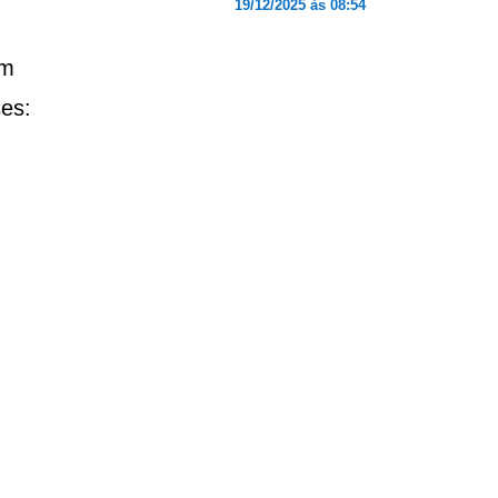
19/12/2025 às 08:54
um
ses: