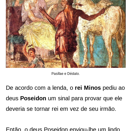
Pasífae e Dédalo.
De acordo com a lenda, o
rei Minos
pediu ao
deus
Poseidon
um sinal para provar que ele
deveria se tornar rei em vez de seu irmão.
Então, o deus Poseidon enviou-lhe um lindo