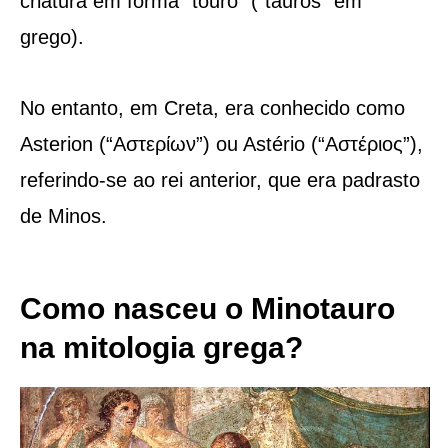
criatura em forma “touro” (“tauros” em
grego).
No entanto, em Creta, era conhecido como
Asterion (“Αστερίων”) ou Astério (“Αστέριος”),
referindo-se ao rei anterior, que era padrasto
de Minos.
Como nasceu o Minotauro
na mitologia grega?