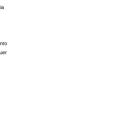
ia
nto
uer