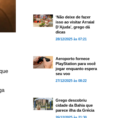
‘Não deixe de fazer
isso ao visitar Arraial
D’Ajuda’, grego dá
dicas
28/12/2025 às 07:21
Aeroporto fornece
PlayStation para você
jogar enquanto espera
 que
seu voo
27/12/2025 às 08:22
ga
Grego descobriu
cidade da Bahia que
parece ilha da Grécia
26/12/2025 às 21:30