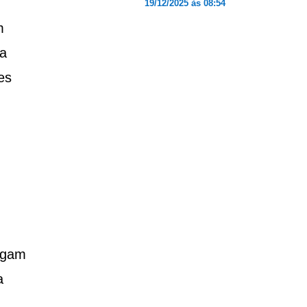
19/12/2025 às 08:54
m
ta
es
egam
a