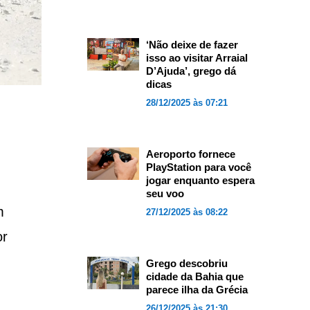
‘Não deixe de fazer
isso ao visitar Arraial
D’Ajuda’, grego dá
dicas
28/12/2025 às 07:21
Aeroporto fornece
PlayStation para você
jogar enquanto espera
seu voo
m
27/12/2025 às 08:22
or
Grego descobriu
cidade da Bahia que
parece ilha da Grécia
26/12/2025 às 21:30