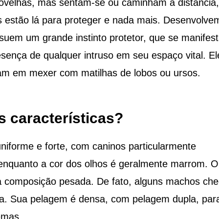
ovelhas, mas sentam-se ou caminham à distância,
s estão lá para proteger e nada mais. Desenvolve
suem um grande instinto protetor, que se manifes
sença de qualquer intruso em seu espaço vital. El
am em mexer com matilhas de lobos ou ursos.
s características?
niforme e forte, com caninos particularmente
, enquanto a cor dos olhos é geralmente marrom. O
a composição pesada. De fato, alguns machos ch
ura. Sua pelagem é densa, com pelagem dupla, par
emas.