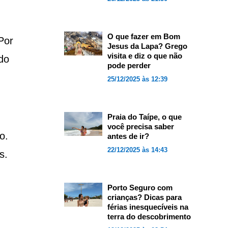
O que fazer em Bom
Por
Jesus da Lapa? Grego
visita e diz o que não
do
pode perder
25/12/2025 às 12:39
Praia do Taípe, o que
você precisa saber
o.
antes de ir?
22/12/2025 às 14:43
s.
Porto Seguro com
crianças? Dicas para
férias inesquecíveis na
terra do descobrimento