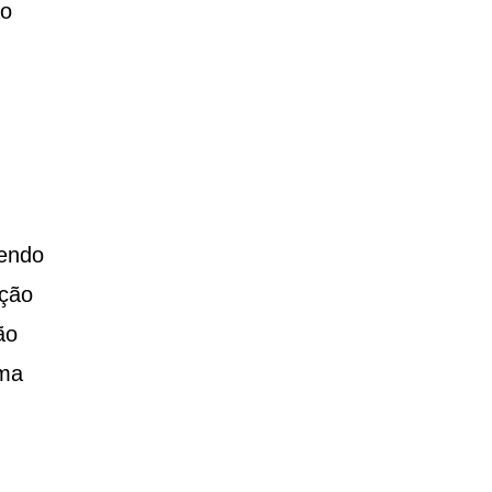
ão
vendo
ção
ão
ama