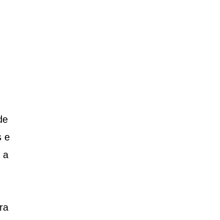
de
s e
 a
ra