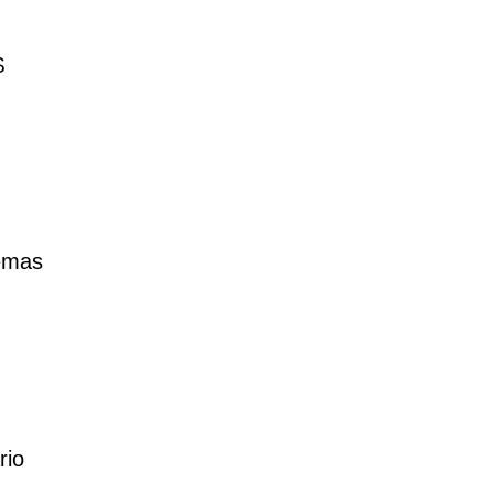
$
lemas
rio