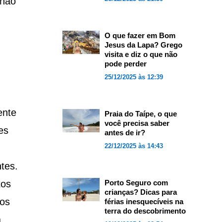
 não
O que fazer em Bom
Jesus da Lapa? Grego
visita e diz o que não
pode perder
25/12/2025 às 12:39
ente
Praia do Taípe, o que
você precisa saber
es
antes de ir?
22/12/2025 às 14:43
tes.
tos
Porto Seguro com
crianças? Dicas para
dos
férias inesquecíveis na
terra do descobrimento
a