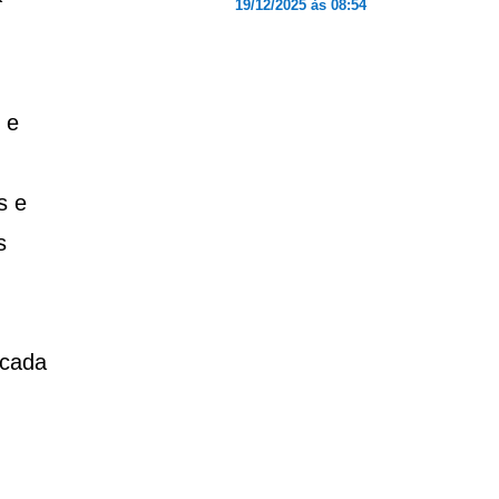
19/12/2025 às 08:54
 e
s e
s
icada