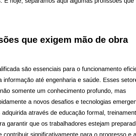
os. E hoje, separamos aqui algumas profissões que
ssões que exigem mão de obra
ificada são essenciais para o funcionamento efici
da informação até engenharia e saúde. Esses setor
 não somente um conhecimento profundo, mas
idamente a novos desafios e tecnologias emergen
es adquirida através de educação formal, treinamen
para garantir que os trabalhadores estejam prepara
ontribuir significativamente para o progresso e 