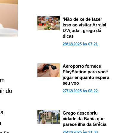
‘Não deixe de fazer
isso ao visitar Arraial
D’Ajuda’, grego dá
dicas
28/12/2025 às 07:21
Aeroporto fornece
PlayStation para você
jogar enquanto espera
em
seu voo
uindo
27/12/2025 às 08:22
ra
Grego descobriu
cidade da Bahia que
a
parece ilha da Grécia
26/12/2025 às 21:30