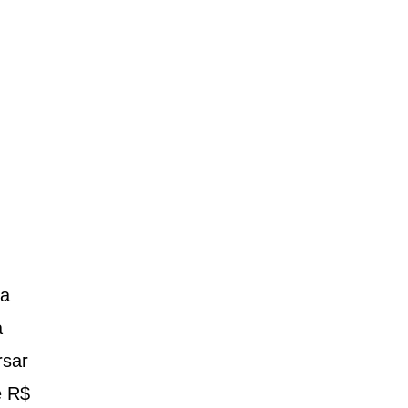
la
a
rsar
e R$