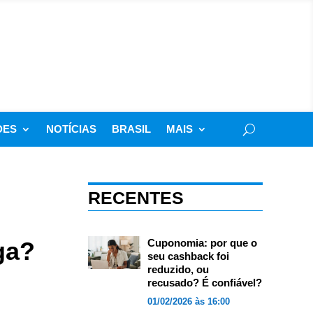
DES
NOTÍCIAS
BRASIL
MAIS
RECENTES
ga?
Cuponomia: por que o
seu cashback foi
reduzido, ou
recusado? É confiável?
01/02/2026 às 16:00