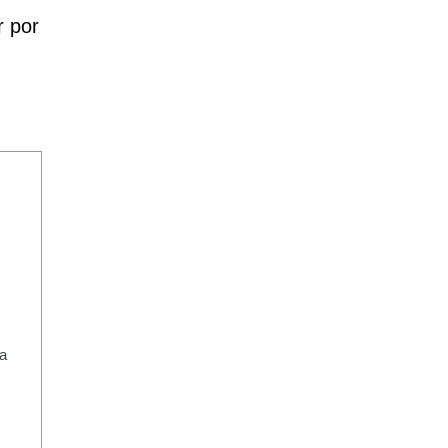
r por
a