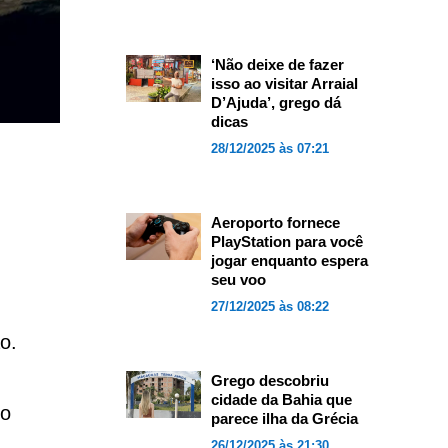
‘Não deixe de fazer
isso ao visitar Arraial
D’Ajuda’, grego dá
dicas
28/12/2025 às 07:21
Aeroporto fornece
PlayStation para você
jogar enquanto espera
seu voo
27/12/2025 às 08:22
o.
Grego descobriu
cidade da Bahia que
mo
parece ilha da Grécia
26/12/2025 às 21:30