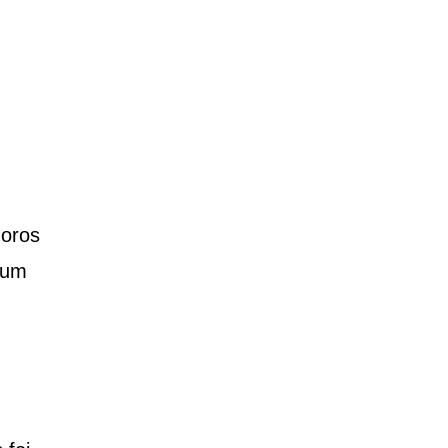
doros
 um