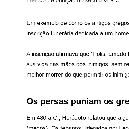
método de punição no século VI a.C.
Um exemplo de como os antigos grego
inscrição funerária dedicada a um ho
A inscrição afirmava que “Polis, amado
sua vida nas mãos dos inimigos, sem re
melhor morrer do que permitir os inimi
Os persas puniam os gr
Em 480 a.C., Heródoto relatou que alg
(medos). Os tebanos, liderados por Le