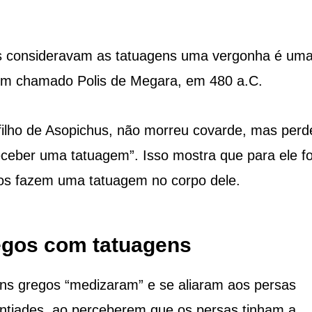
s consideravam as tatuagens uma vergonha é um
mem chamado Polis de Megara, em 480 a.C.
 filho de Asopichus, não morreu covarde, mas perd
ceber uma tatuagem”. Isso mostra que para ele fo
gos fazem uma tatuagem no corpo dele.
egos com tatuagens
uns gregos “medizaram” e se aliaram aos persas
ontiades, ao perceberem que os persas tinham a