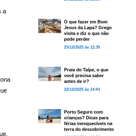
s a
O que fazer em Bom
Jesus da Lapa? Grego
visita e diz o que não
pode perder
25/12/2025 às 12:39
Praia do Taípe, o que
você precisa saber
iona
antes de ir?
que
22/12/2025 às 14:43
Porto Seguro com
crianças? Dicas para
férias inesquecíveis na
terra do descobrimento
ue,