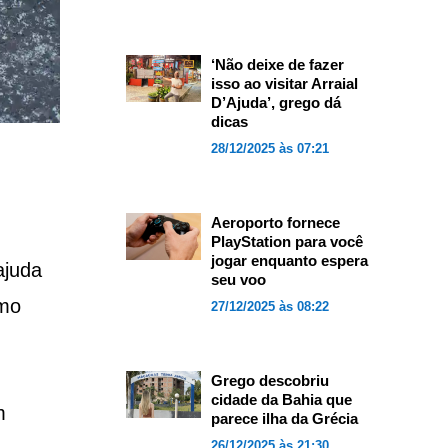
‘Não deixe de fazer
isso ao visitar Arraial
D’Ajuda’, grego dá
dicas
28/12/2025 às 07:21
Aeroporto fornece
PlayStation para você
jogar enquanto espera
ajuda
seu voo
omo
27/12/2025 às 08:22
Grego descobriu
cidade da Bahia que
m
parece ilha da Grécia
26/12/2025 às 21:30