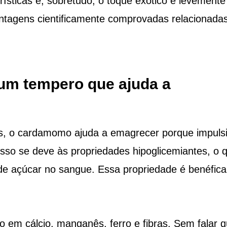
rísticas é, sobretudo, o toque exótico e levemente
vantagens cientificamente comprovadas relacionada
um tempero que ajuda a
as, o cardamomo ajuda a emagrecer porque impuls
sso se deve às propriedades hipoglicemiantes, o 
s de açúcar no sangue. Essa propriedade é benéfica
.
em cálcio, manganês, ferro e fibras. Sem falar q