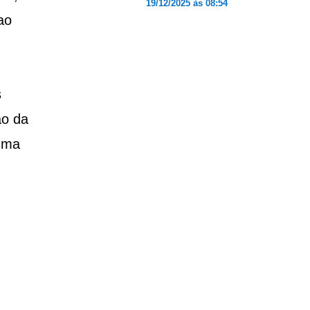
19/12/2025 às 08:54
ao
s
ão da
 uma