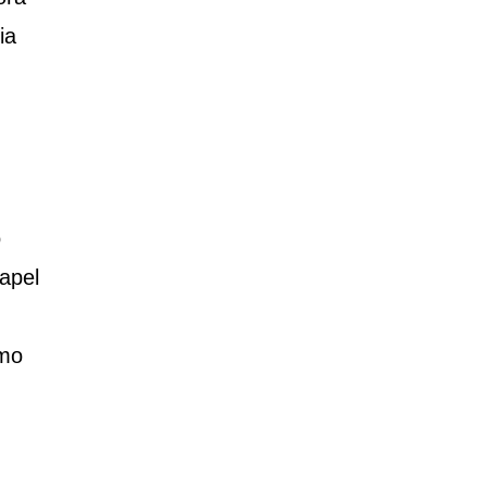
ia
o
apel
omo