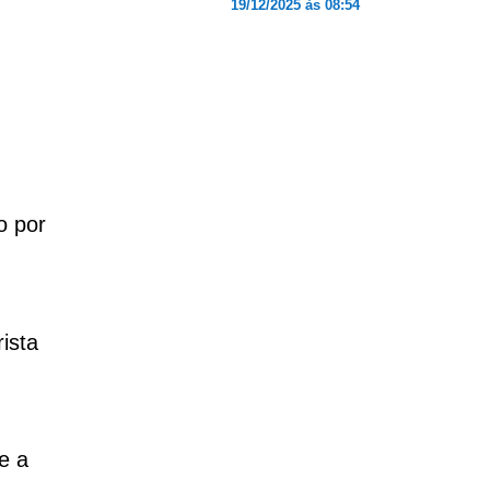
19/12/2025 às 08:54
o por
ista
e a