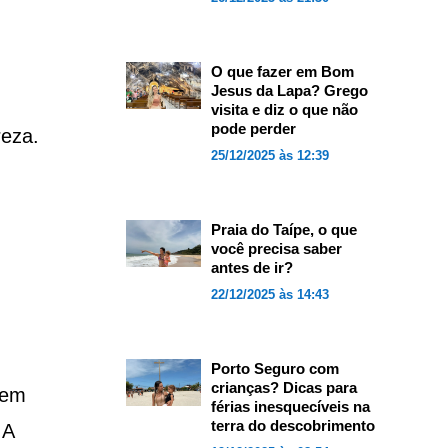
O que fazer em Bom
Jesus da Lapa? Grego
visita e diz o que não
pode perder
reza.
25/12/2025 às 12:39
Praia do Taípe, o que
você precisa saber
antes de ir?
22/12/2025 às 14:43
h
Porto Seguro com
crianças? Dicas para
 em
férias inesquecíveis na
terra do descobrimento
 A