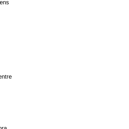
gens
entre
ora