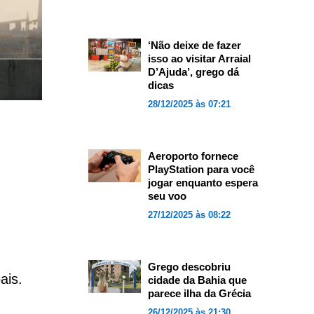
‘Não deixe de fazer
isso ao visitar Arraial
D’Ajuda’, grego dá
dicas
28/12/2025 às 07:21
Aeroporto fornece
PlayStation para você
jogar enquanto espera
seu voo
27/12/2025 às 08:22
Grego descobriu
ais.
cidade da Bahia que
parece ilha da Grécia
26/12/2025 às 21:30