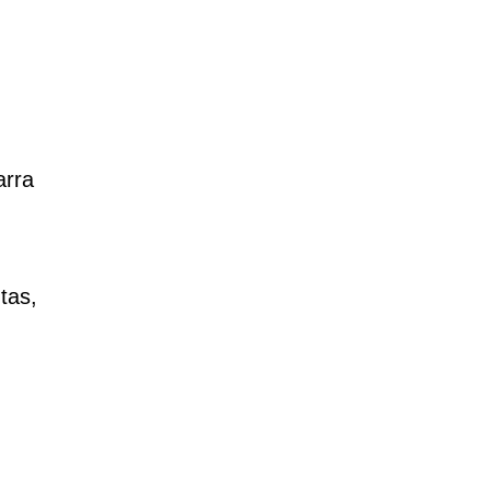
arra
tas,