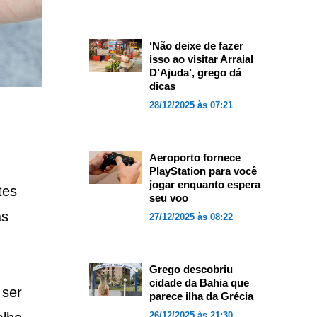
‘Não deixe de fazer
isso ao visitar Arraial
D’Ajuda’, grego dá
dicas
28/12/2025 às 07:21
Aeroporto fornece
PlayStation para você
jogar enquanto espera
tes
seu voo
as
27/12/2025 às 08:22
Grego descobriu
cidade da Bahia que
 ser
parece ilha da Grécia
26/12/2025 às 21:30