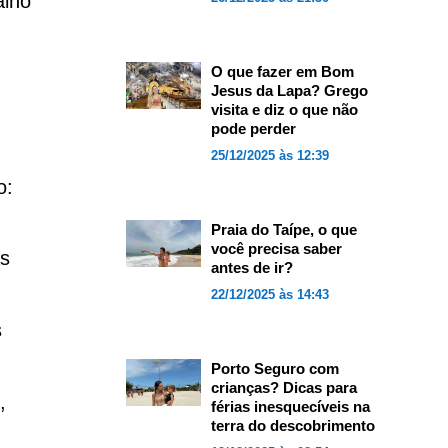
alho
O que fazer em Bom
Jesus da Lapa? Grego
visita e diz o que não
pode perder
25/12/2025 às 12:39
o:
Praia do Taípe, o que
você precisa saber
s
antes de ir?
22/12/2025 às 14:43
s
Porto Seguro com
crianças? Dicas para
,
férias inesquecíveis na
terra do descobrimento