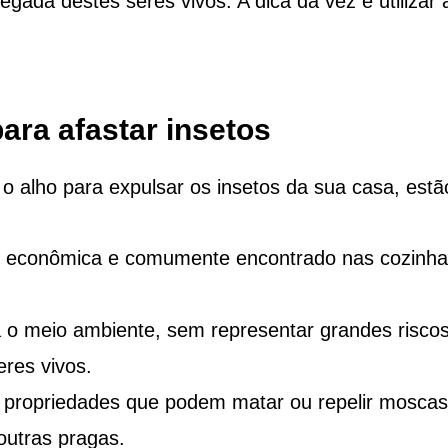
egada destes seres vivos. A dica da vez é utilizar 
ara afastar insetos
r o alho para expulsar os insetos da sua casa, estã
ão econômica e comumente encontrado nas cozinha
 o meio ambiente, sem representar grandes risco
eres vivos.
ui propriedades que podem matar ou repelir moscas
outras pragas.