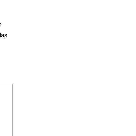
o
las
!