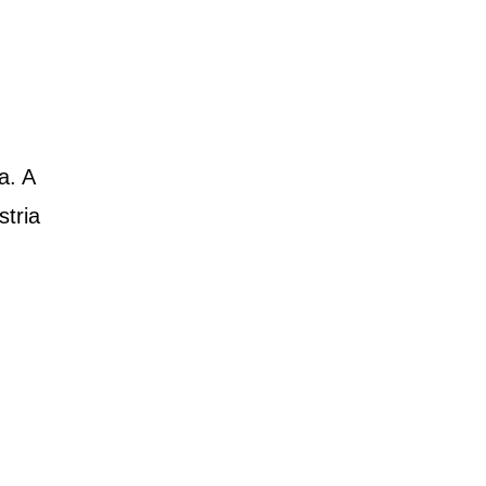
a. A
stria