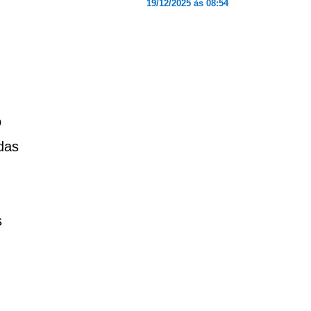
19/12/2025 às 08:54
o
das
s