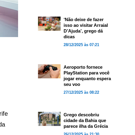
‘Não deixe de fazer
isso ao visitar Arraial
D’Ajuda’, grego dá
dicas
28/12/2025 às 07:21
Aeroporto fornece
PlayStation para você
jogar enquanto espera
seu voo
27/12/2025 às 08:22
ife
Grego descobriu
cidade da Bahia que
da
parece ilha da Grécia
26/12/2025 às 21:30