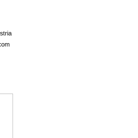
stria
 com