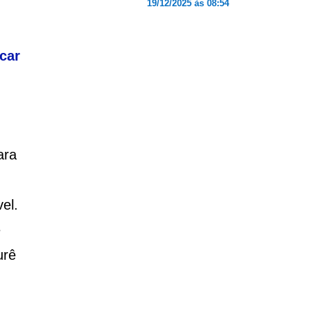
19/12/2025 às 08:54
car
ara
el.
e
urê