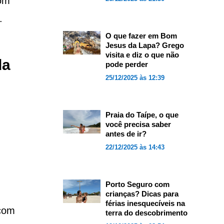
Com
.
O que fazer em Bom
Jesus da Lapa? Grego
visita e diz o que não
da
pode perder
25/12/2025 às 12:39
Praia do Taípe, o que
você precisa saber
antes de ir?
22/12/2025 às 14:43
Porto Seguro com
crianças? Dicas para
férias inesquecíveis na
 com
terra do descobrimento