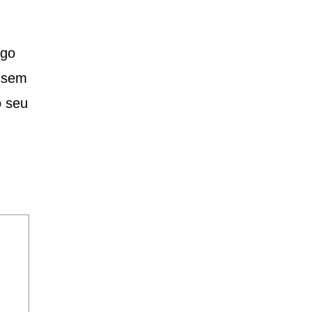
ogo
assem
o seu