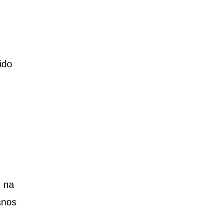
ido
e na
anos