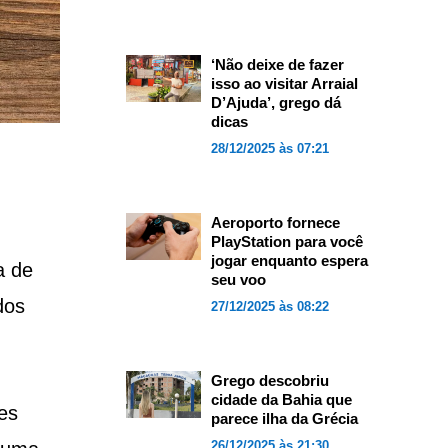
‘Não deixe de fazer
isso ao visitar Arraial
D’Ajuda’, grego dá
dicas
28/12/2025 às 07:21
Aeroporto fornece
PlayStation para você
jogar enquanto espera
a de
seu voo
dos
27/12/2025 às 08:22
Grego descobriu
cidade da Bahia que
es
parece ilha da Grécia
26/12/2025 às 21:30