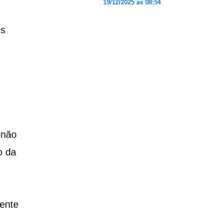
19/12/2025 às 08:54
os
 não
o da
ente