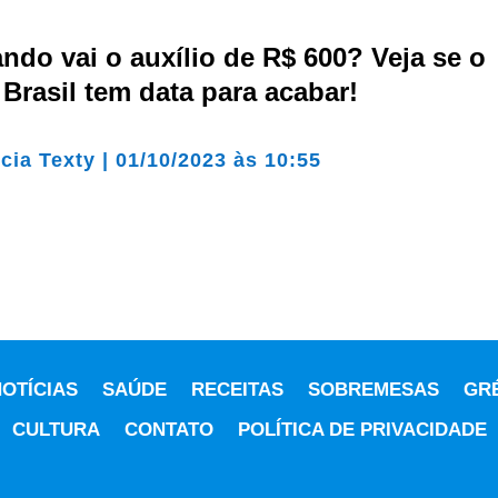
ndo vai o auxílio de R$ 600? Veja se o
 Brasil tem data para acabar!
cia Texty
|
01/10/2023 às 10:55
OTÍCIAS
SAÚDE
RECEITAS
SOBREMESAS
GR
CULTURA
CONTATO
POLÍTICA DE PRIVACIDADE