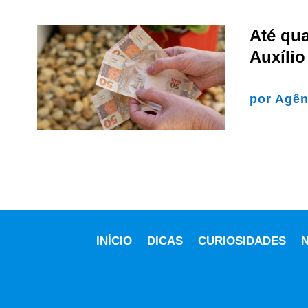
Até qua
Auxílio
por
Agên
INÍCIO
DICAS
CURIOSIDADES
N