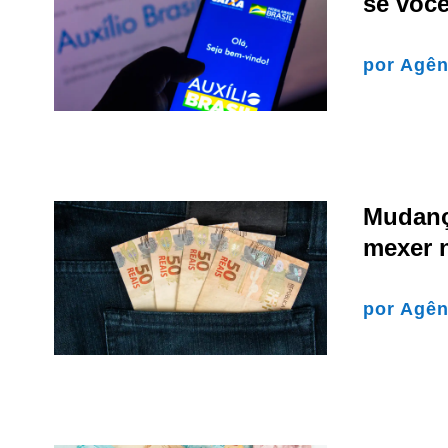
se você
por
Agên
Mudanç
mexer 
por
Agên