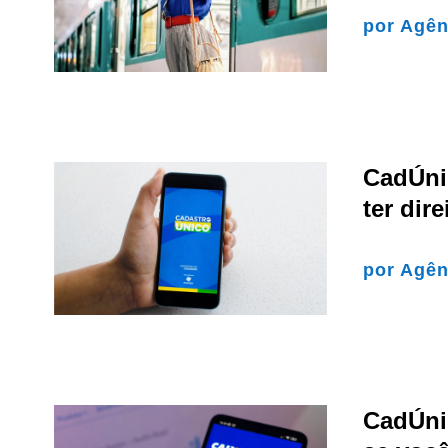
por
Agên
CadÚnic
ter dir
por
Agên
CadÚnic