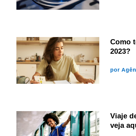
Como t
2023?
por
Agên
Viaje d
veja a