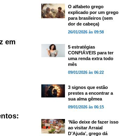
O alfabeto grego
explicado por um grego
para brasileiros (sem
dor de cabeça)
26/01/2026 às 09:58
uz em
5 estratégias
CONFIÁVEIS para ter
uma renda extra todo
mês
09/01/2026 às 06:22
3 signos que estão
prestes a encontrar a
sua alma gêmea
09/01/2026 às 06:15
entos:
‘Não deixe de fazer isso
ao visitar Arraial
D’Ajuda’, grego dá