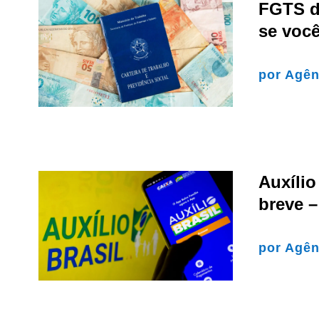
FGTS d
se você
por
Agên
Auxíli
breve –
por
Agên