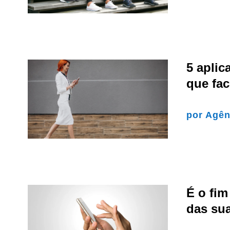
5 aplic
que fac
por
Agên
É o fim
das sua