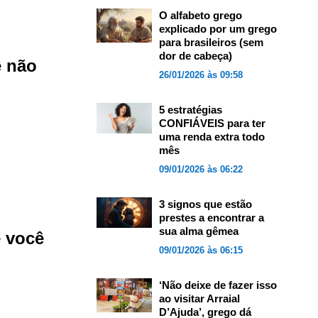
O alfabeto grego
explicado por um grego
para brasileiros (sem
dor de cabeça)
ê não
26/01/2026 às 09:58
5 estratégias
CONFIÁVEIS para ter
uma renda extra todo
mês
09/01/2026 às 06:22
3 signos que estão
prestes a encontrar a
sua alma gêmea
e você
09/01/2026 às 06:15
‘Não deixe de fazer isso
ao visitar Arraial
D’Ajuda’, grego dá