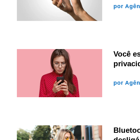
por
Agên
Você es
privaci
por
Agên
Bluetoo
desligá