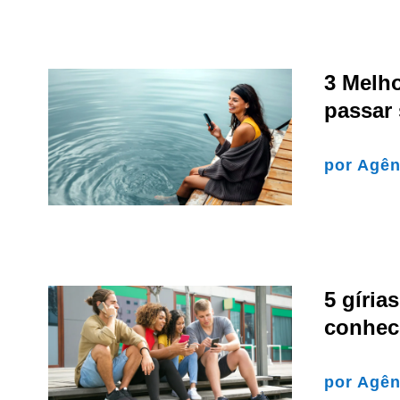
3 Melho
passar
por
Agên
5 gíri
conhec
por
Agên