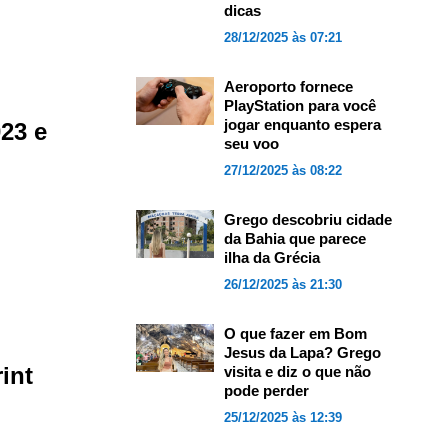
dicas
28/12/2025 às 07:21
Aeroporto fornece
PlayStation para você
jogar enquanto espera
023 e
seu voo
27/12/2025 às 08:22
Grego descobriu cidade
da Bahia que parece
ilha da Grécia
26/12/2025 às 21:30
O que fazer em Bom
Jesus da Lapa? Grego
int
visita e diz o que não
pode perder
25/12/2025 às 12:39