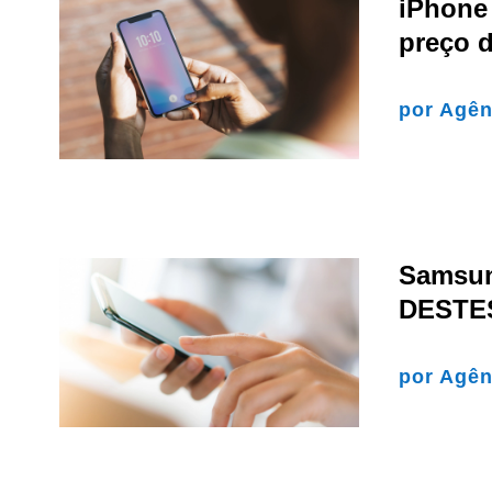
iPhone 
preço 
por
Agên
Samsun
DESTES 
por
Agên