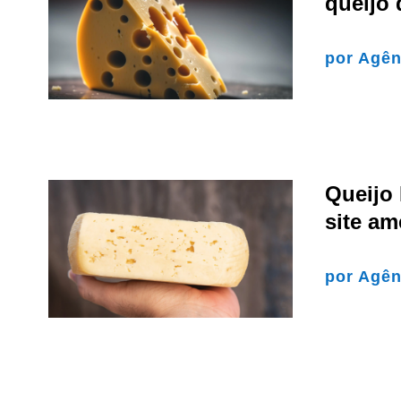
queijo
por
Agên
Queijo
site am
por
Agên