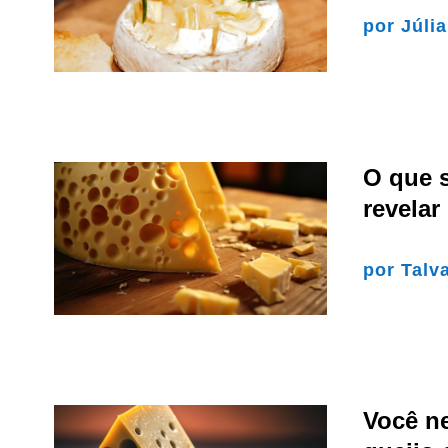
por
Júli
O que 
revelar
por
Talv
Você n