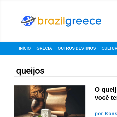
INÍCIO
GRÉCIA
OUTROS DESTINOS
CULTU
queijos
O queij
você t
por
Kons