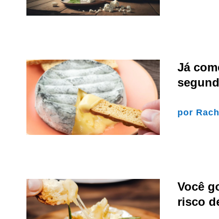
Já com
segund
por
Rach
Você g
risco d