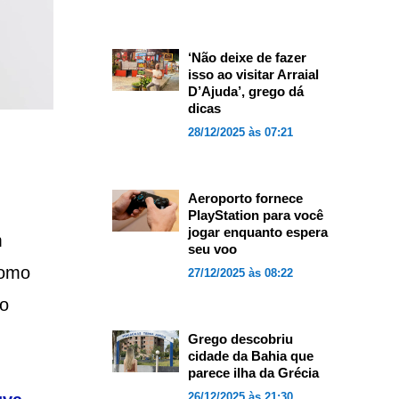
‘Não deixe de fazer
isso ao visitar Arraial
D’Ajuda’, grego dá
dicas
28/12/2025 às 07:21
Aeroporto fornece
PlayStation para você
jogar enquanto espera
m
seu voo
como
27/12/2025 às 08:22
ho
Grego descobriu
cidade da Bahia que
parece ilha da Grécia
26/12/2025 às 21:30