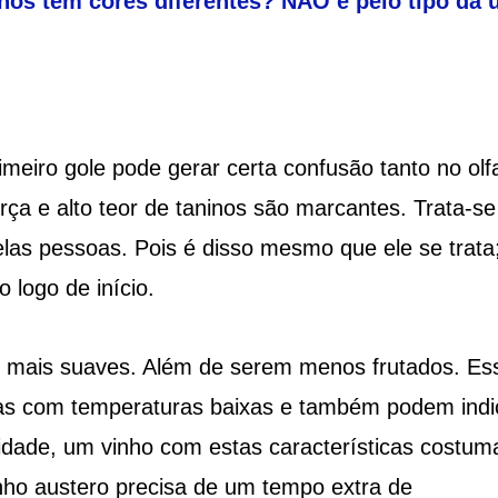
hos têm cores diferentes? NÃO é pelo tipo da 
meiro gole pode gerar certa confusão tanto no olf
orça e alto teor de taninos são marcantes. Trata-se
elas pessoas. Pois é disso mesmo que ele se trata
 logo de início.
s mais suaves. Além de serem menos frutados. Es
mas com temperaturas baixas e também podem indi
 idade, um vinho com estas características costu
nho austero precisa de um tempo extra de