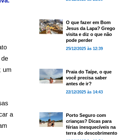
uva.
O que fazer em Bom
Jesus da Lapa? Grego
visita e diz o que não
pode perder
ato
25/12/2025 às 12:39
 de
; um
Praia do Taípe, o que
você precisa saber
antes de ir?
22/12/2025 às 14:43
sas
car a
Porto Seguro com
crianças? Dicas para
mam
férias inesquecíveis na
terra do descobrimento