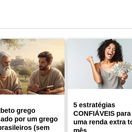
5 estratégias
abeto grego
CONFIÁVEIS para 
cado por um grego
uma renda extra t
brasileiros (sem
mês