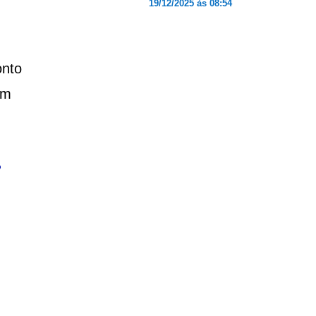
19/12/2025 às 08:54
onto
om
?