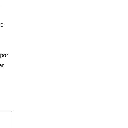
 e
por
ar