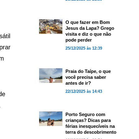
O que fazer em Bom
Jesus da Lapa? Grego
visita e diz o que não
átil
pode perder
prar
25/12/2025 às 12:39
em
Praia do Taípe, o que
você precisa saber
antes de ir?
22/12/2025 às 14:43
de
a
Porto Seguro com
crianças? Dicas para
férias inesquecíveis na
terra do descobrimento