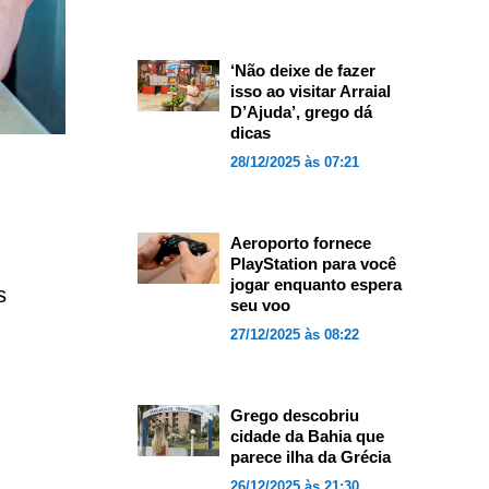
‘Não deixe de fazer
isso ao visitar Arraial
D’Ajuda’, grego dá
dicas
28/12/2025 às 07:21
Aeroporto fornece
PlayStation para você
jogar enquanto espera
s
seu voo
27/12/2025 às 08:22
Grego descobriu
cidade da Bahia que
parece ilha da Grécia
26/12/2025 às 21:30