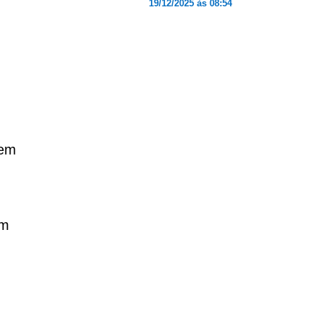
19/12/2025 às 08:54
 em
em