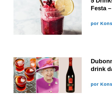
5 Drin
Festa –
por
Kons
Dubonne
drink d
por
Kons