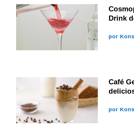
Cosmopo
Drink d
por
Kons
Café Ge
delicio
por
Kons