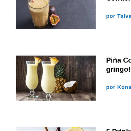
por
Talv
Piña Co
gringo!
por
Kons