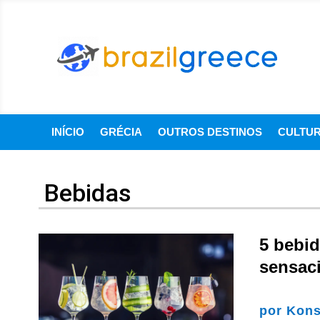
INÍCIO
GRÉCIA
OUTROS DESTINOS
CULTU
Bebidas
5 bebi
sensaci
por
Kons