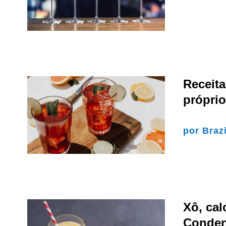
Receit
própri
por
Braz
Xô, cal
Conden