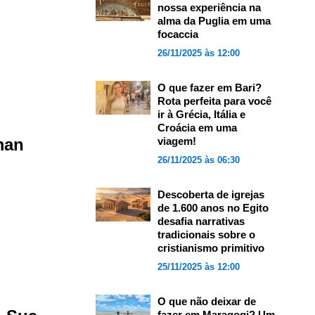
nossa experiência na
alma da Puglia em uma
focaccia
26/11/2025 às 12:00
O que fazer em Bari?
Rota perfeita para você
ir à Grécia, Itália e
Croácia em uma
viagem!
man
26/11/2025 às 06:30
Descoberta de igrejas
de 1.600 anos no Egito
desafia narrativas
tradicionais sobre o
cristianismo primitivo
25/11/2025 às 12:00
O que não deixar de
fazer em Maragogi? Um