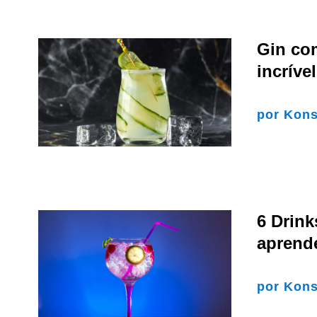
Gin co
incríve
por
Kons
6 Drink
aprend
por
Kons