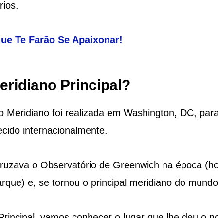
rios.
Que Te Farão Se Apaixonar!
eridiano Principal?
o Meridiano foi realizada em Washington, DC, par
cido internacionalmente.
 cruzava o Observatório de Greenwich na época (ho
arque) e, se tornou o principal meridiano do mundo
 Principal, vamos conhecer o lugar que lhe deu o 