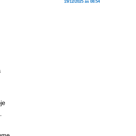
19/12/2025 às 08:54
a
je
.
nome,